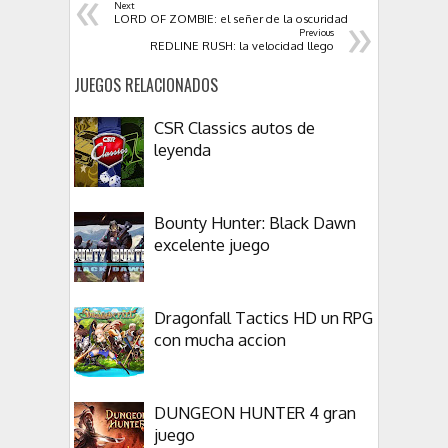
«
Next
»
LORD OF ZOMBIE: el señer de la oscuridad
Previous
REDLINE RUSH: la velocidad llego
JUEGOS RELACIONADOS
CSR Classics autos de
leyenda
Bounty Hunter: Black Dawn
excelente juego
Dragonfall Tactics HD un RPG
con mucha accion
DUNGEON HUNTER 4 gran
juego