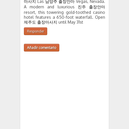
마사지
Las
남양주 출장안마
Vegas, Nevada.
A modern and luxurious
진주 출장안마
resort, this towering gold-toothed casino
hotel features a 650-foot waterfall. Open
제주도 출장마사지
until May 31st
Responder
Añadir comentario