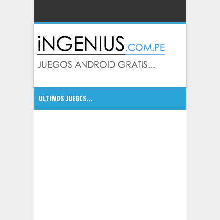
ULTIMOS JUEGOS...
CSR Classics autos de leyenda
5:09 PM
5:07 PM
Bounty Hunter: Black Dawn excelente juego
5:05 PM
Dragonfall Tactics HD un RPG con mucha accion