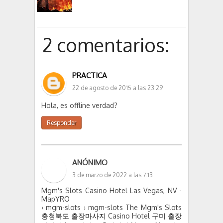
2 comentarios:
PRACTICA
22 de agosto de 2015 a las 23:29
Hola, es offline verdad?
Responder
ANÓNIMO
3 de marzo de 2022 a las 7:13
Mgm's Slots Casino Hotel Las Vegas, NV -
MapYRO
› mgm-slots › mgm-slots The Mgm's Slots
충청북도 출장마사지
Casino Hotel
구미 출장