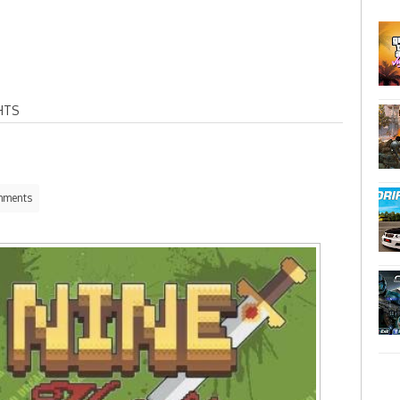
HTS
mments