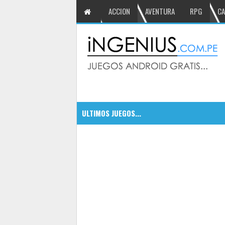
ACCION
AVENTURA
RPG
CA
ULTIMOS JUEGOS...
CSR Classics autos de leyenda
5:09 PM
5
Dragonfall Tactics HD un RPG co
5:05 PM
DEAD TRIGGER 2 derrota a los zo
5:00 PM