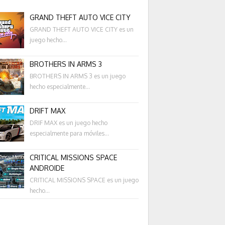
GRAND THEFT AUTO VICE CITY
GRAND THEFT AUTO VICE CITY es un
juego hecho...
BROTHERS IN ARMS 3
BROTHERS IN ARMS 3 es un juego
hecho especialmente...
DRIFT MAX
DRIF MAX es un juego hecho
especialmente para móviles...
CRITICAL MISSIONS SPACE
ANDROIDE
CRITICAL MISSIONS SPACE es un juego
hecho...