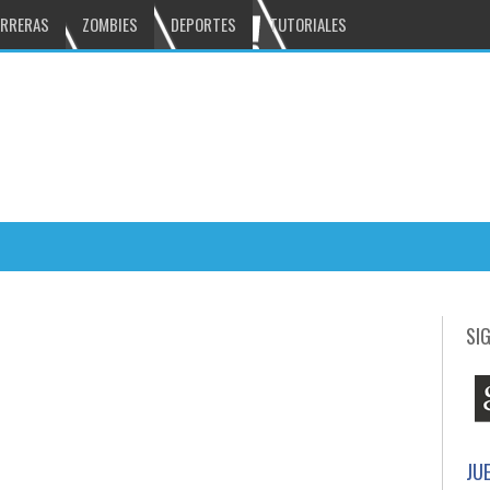
RRERAS
ZOMBIES
DEPORTES
TUTORIALES
Bounty Hunter: Black Dawn excelente juego
:07 PM
SI
n mucha accion
DUNGEON HUNTER 4 gran juego
5:03 PM
mbies
JU