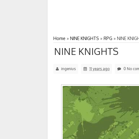
Home
»
NINE KNIGHTS
»
RPG
»
NINE KNIG
NINE KNIGHTS
ingenius
11 years ago
0 No co