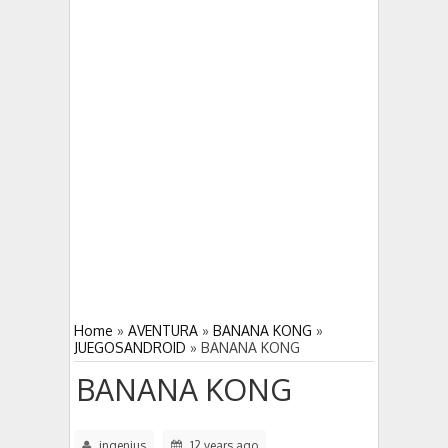
DUNGEON HUNTER 4 gran juego
5:03 PM
5:00 PM
DEAD TRIGGER 2 derrota a los zombies
Home
»
AVENTURA
»
BANANA KONG
»
JUEGOSANDROID
»
BANANA KONG
BANANA KONG
ingenius
12 years ago