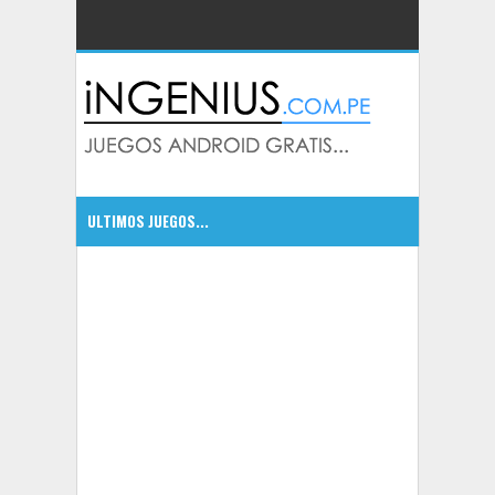
ULTIMOS JUEGOS...
CSR Classics autos de leyenda
5:09 PM
5:07 PM
Bounty Hunter: Black Dawn excelente juego
5:05 PM
Dragonfall Tactics HD un RPG con mucha accion