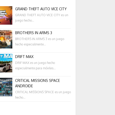
GRAND THEFT AUTO VICE CITY
GRAND THEFT AUTO VICE CITY es un
juego hecho...
BROTHERS IN ARMS 3
BROTHERS IN ARMS 3 es un juego
hecho especialmente...
DRIFT MAX
DRIF MAX es un juego hecho
especialmente para móviles...
CRITICAL MISSIONS SPACE
ANDROIDE
CRITICAL MISSIONS SPACE es un juego
hecho...