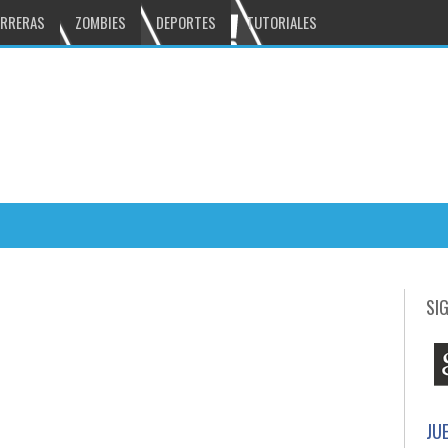
RRERAS
ZOMBIES
DEPORTES
TUTORIALES
Bounty Hunter: Black Dawn excelente juego
:07 PM
SI
n mucha accion
DUNGEON HUNTER 4 gran juego
5:03 PM
mbies
JU