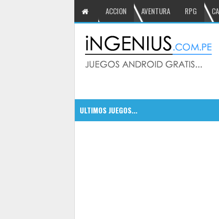
ACCION
AVENTURA
RPG
CA
ULTIMOS JUEGOS...
CSR Classics autos de leyenda
5:09 PM
5
Dragonfall Tactics HD un RPG co
5:05 PM
DEAD TRIGGER 2 derrota a los zo
5:00 PM