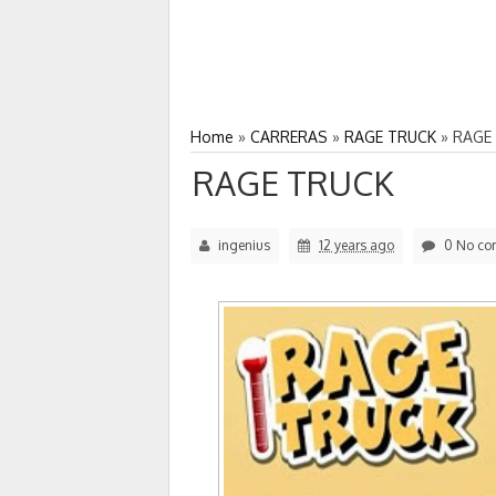
Home
»
CARRERAS
»
RAGE TRUCK
»
RAGE
RAGE TRUCK
ingenius
12 years ago
0 No co