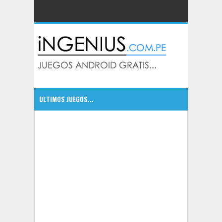
ULTIMOS JUEGOS...
CSR Classics autos de leyenda
5:09 PM
5:07 PM
Bounty Hunter: Black Dawn excelente juego
5:05 PM
Dragonfall Tactics HD un RPG con mucha accion