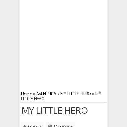
DUNGEON HUNTER 4 gran juego
5:03 PM
5:00 PM
DEAD TRIGGER 2 derrota a los zombies
Home
»
AVENTURA
»
MY LITTLE HERO
»
MY
LITTLE HERO
MY LITTLE HERO
ingenius
12 years ago