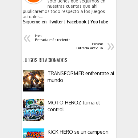
solo tienes que seguirnos en
nuestras cuentas que ahi
publicaremos todo respecto a los juegos
actuales...
Sigueme en
:
Twitter
|
Facebook
|
YouTube
«
Next
»
Entrada más reciente
Previous
Entrada antigua
JUEGOS RELACIONADOS
TRANSFORMER enfrentate al
mundo
MOTO HEROZ toma el
control
KICK HERO se un campeon