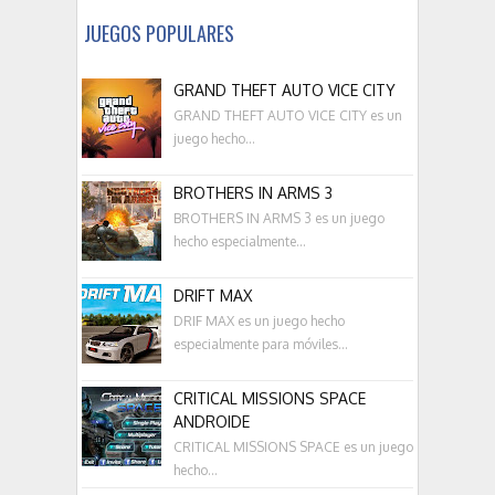
JUEGOS POPULARES
GRAND THEFT AUTO VICE CITY
GRAND THEFT AUTO VICE CITY es un
juego hecho...
BROTHERS IN ARMS 3
BROTHERS IN ARMS 3 es un juego
hecho especialmente...
DRIFT MAX
DRIF MAX es un juego hecho
especialmente para móviles...
CRITICAL MISSIONS SPACE
ANDROIDE
CRITICAL MISSIONS SPACE es un juego
hecho...