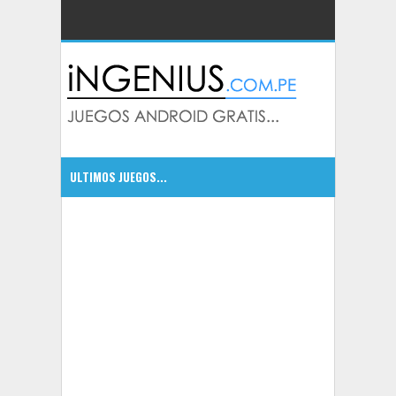
ULTIMOS JUEGOS...
CSR Classics autos de leyenda
5:09 PM
5:07 PM
Bounty Hunter: Black Dawn excelente juego
5:05 PM
Dragonfall Tactics HD un RPG con mucha accion