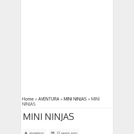
DUNGEON HUNTER 4 gran juego
5:03 PM
5:00 PM
DEAD TRIGGER 2 derrota a los zombies
Home
»
AVENTURA
»
MINI NINJAS
»
MINI
NINJAS
MINI NINJAS
ingenius
12 years ago