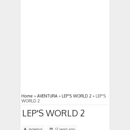
DUNGEON HUNTER 4 gran juego
5:03 PM
5:00 PM
DEAD TRIGGER 2 derrota a los zombies
Home
»
AVENTURA
»
LEP'S WORLD 2
»
LEP'S
WORLD 2
LEP'S WORLD 2
ingenius
12 years ago