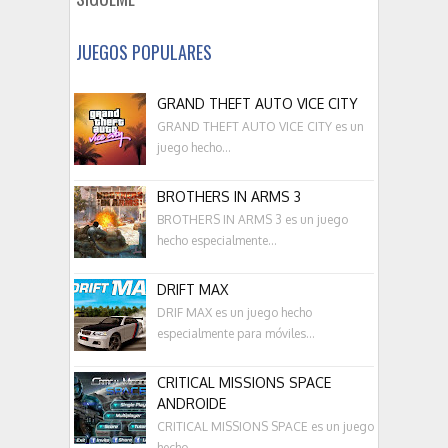
JUEGOS POPULARES
GRAND THEFT AUTO VICE CITY
GRAND THEFT AUTO VICE CITY es un
juego hecho...
BROTHERS IN ARMS 3
BROTHERS IN ARMS 3 es un juego
hecho especialmente...
DRIFT MAX
DRIF MAX es un juego hecho
especialmente para móviles...
CRITICAL MISSIONS SPACE
ANDROIDE
CRITICAL MISSIONS SPACE es un juego
hecho...