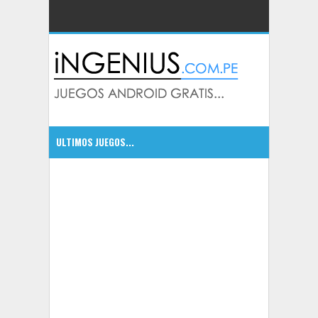
ULTIMOS JUEGOS...
CSR Classics autos de leyenda
5:09 PM
5:07 PM
Bounty Hunter: Black Dawn excelente juego
5:05 PM
Dragonfall Tactics HD un RPG con mucha accion