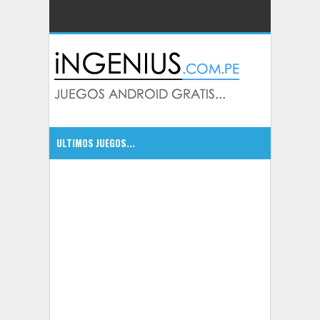
ULTIMOS JUEGOS...
CSR Classics autos de leyenda
5:09 PM
5:07 PM
Bounty Hunter: Black Dawn excelente juego
5:05 PM
Dragonfall Tactics HD un RPG con mucha accion