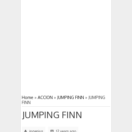
DUNGEON HUNTER 4 gran juego
5:03 PM
5:00 PM
DEAD TRIGGER 2 derrota a los zombies
Home
»
ACCION
»
JUMPING FINN
»
JUMPING
FINN
JUMPING FINN
ingenius
12 years ago