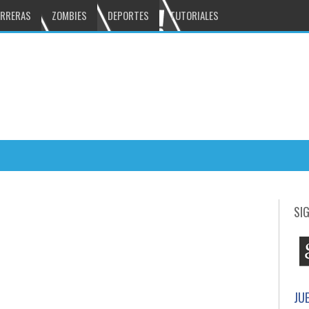
RRERAS
ZOMBIES
DEPORTES
TUTORIALES
Bounty Hunter: Black Dawn excelente juego
:07 PM
SI
n mucha accion
DUNGEON HUNTER 4 gran juego
5:03 PM
mbies
JU