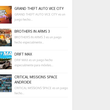
GRAND THEFT AUTO VICE CITY
GRAND THEFT AUTO VICE CITY es un
juego hecho...
BROTHERS IN ARMS 3
BROTHERS IN ARMS 3 es un juego
hecho especialmente...
DRIFT MAX
DRIF MAX es un juego hecho
especialmente para móviles...
CRITICAL MISSIONS SPACE
ANDROIDE
CRITICAL MISSIONS SPACE es un juego
hecho...