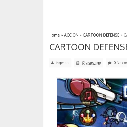
Home
»
ACCION
»
CARTOON DEFENSE
»
C
CARTOON DEFENSE
ingenius
12 years ago
0 No co