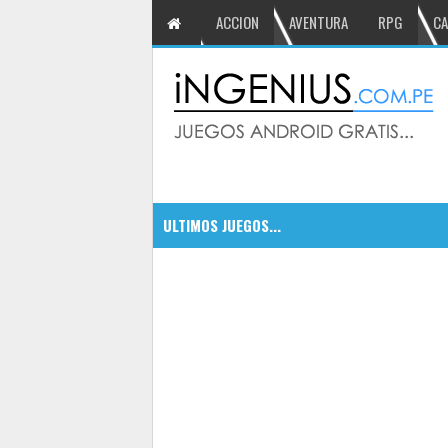
ACCION
AVENTURA
RPG
CA
ULTIMOS JUEGOS...
CSR Classics autos de leyenda
5:09 PM
5
Dragonfall Tactics HD un RPG co
5:05 PM
DEAD TRIGGER 2 derrota a los zo
5:00 PM